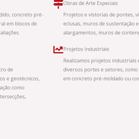
Obras de Arte Especiais
ido, concreto pré-
Projetos e vistorias de pontes, v
ral em blocos de
eclusas, muros de sustentação e
valiações
alargamentos, muros de contenção
Projetos Industriais
Realizamos projetos industriais
tro de
diversos portes e setores, como
os e geotécnicos,
em concreto pré-moldado ou co
zação como
ntersecções,