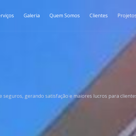
rviços
Galeria
Quem Somos
Clientes
Projeto
seguros, gerando satisfação e maiores lucros para clientes