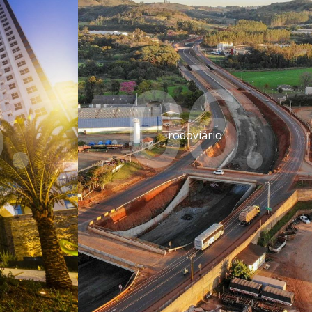
.
06.
rodoviário