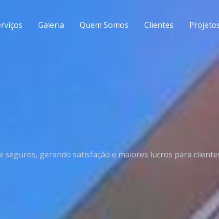
rviços
Galeria
Quem Somos
Clientes
Projeto
seguros, gerando satisfação e maiores lucros para clientes