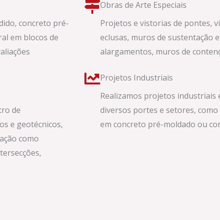
Obras de Arte Especiais
ido, concreto pré-
Projetos e vistorias de pontes, v
ral em blocos de
eclusas, muros de sustentação e
valiações
alargamentos, muros de contenção
Projetos Industriais
Realizamos projetos industriais
tro de
diversos portes e setores, como
os e geotécnicos,
em concreto pré-moldado ou co
zação como
ntersecções,