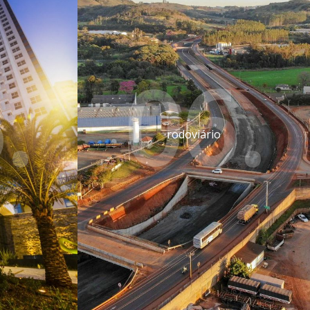
.
06.
rodoviário